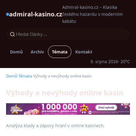
Admiral-kasino.cz – Klasika
admiral-kasino.cz
českého hazardu v moderním
kabátu
Domů
Archiv
Témata
Kontakt
9. srpna 2026
· 20°C
Domů
›
Témata
›
Výhody a nevýhody online kasin
Výhody a nevýhody online kasin
Analýza klady a zápory hraní v online kasinech.