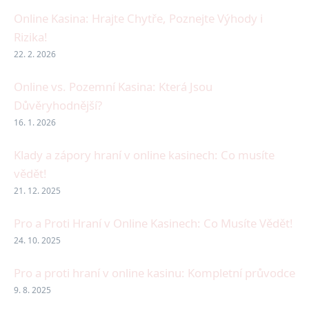
Online Kasina: Hrajte Chytře, Poznejte Výhody i
Rizika!
22. 2. 2026
Online vs. Pozemní Kasina: Která Jsou
Důvěryhodnější?
16. 1. 2026
Klady a zápory hraní v online kasinech: Co musíte
vědět!
21. 12. 2025
Pro a Proti Hraní v Online Kasinech: Co Musíte Vědět!
24. 10. 2025
Pro a proti hraní v online kasinu: Kompletní průvodce
9. 8. 2025