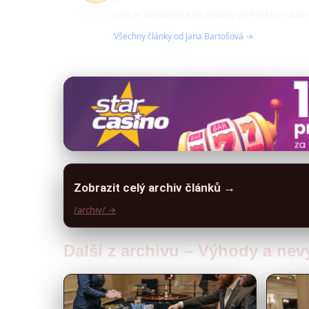
Jana je specialistka na základy online kasin a
Všechny články od Jana Bartošová →
Zobrazit celý archiv článků →
/archiv/ →
Další z archivu – Výhody a nev