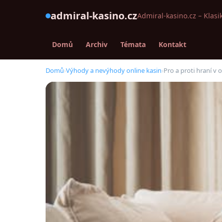
admiral-kasino.cz
Admiral-kasino.cz – Klas
Domů
Archiv
Témata
Kontakt
Domů
›
Výhody a nevýhody online kasin
›
Pro a proti hraní v