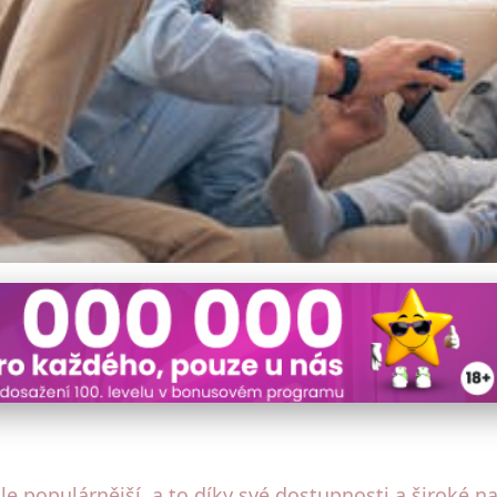
online kasinu: Kompletní pr
le populárnější, a to díky své dostupnosti a široké na