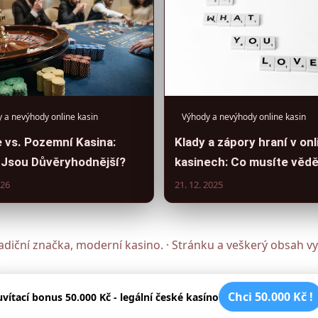
Výhody a nevýhody online kasin
 a nevýhody online kasin
Klady a zápory hraní v onl
e vs. Pozemní Kasina:
kasinech: Co musíte vědě
 Jsou Důvěryhodnější?
026
21. 12. 2025
Tradiční značka, moderní kasino. · Stránku a veškerý obsah 
Chci 50.000 Kč !
uvítací bonus 50.000 Kč - legální české kasíno