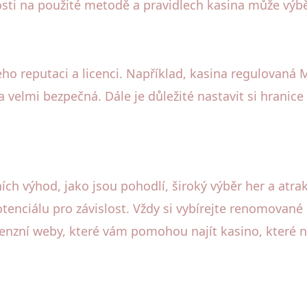
osti na použité metodě a pravidlech kasina může výběr
 jeho reputaci a licenci. Například, kasina regulovan
elmi bezpečná. Dále je důležité nastavit si hranice
ních výhod, jako jsou pohodlí, široký výběr her a atra
tenciálu pro závislost. Vždy si vybírejte renomované
 recenzní weby, které vám pomohou najít kasino, které