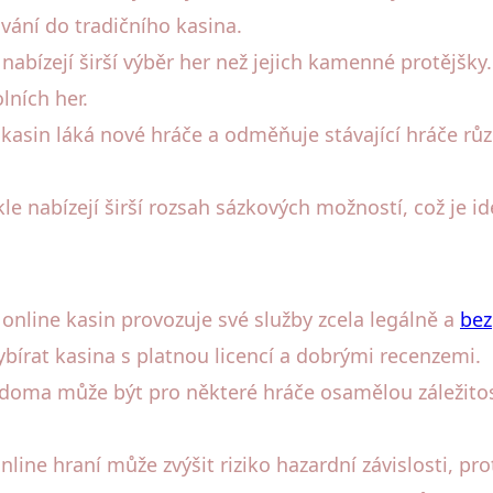
vání do tradičního kasina.
 nabízejí širší výběr her než jejich kamenné protějšk
lních her.
asin láká nové hráče a odměňuje stávající hráče růz
kle nabízejí širší rozsah sázkových možností, což je i
online kasin provozuje své služby zcela legálně a
bez
ybírat kasina s platnou licencí a dobrými recenzemi.
 doma může být pro některé hráče osamělou záležitost
nline hraní může zvýšit riziko hazardní závislosti, pr