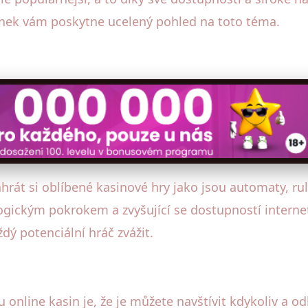
ánek vám poskytne ucelený pohled na toto téma.
rát si oblíbené kasinové hry jako jsou automaty, rule
ogickým pokrokem a zvyšující se dostupností interne
ždý potenciální hráč zvážit.
 online kasin je, že je můžete navštívit kdykoliv a o