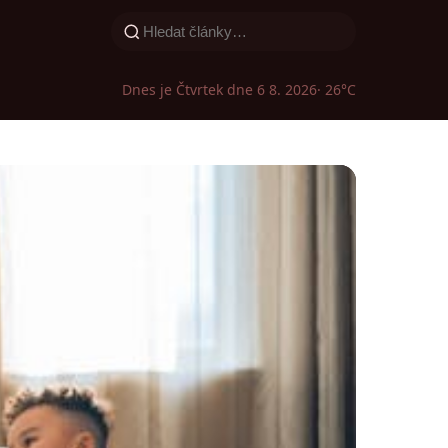
Dnes je Čtvrtek dne 6 8. 2026
· 26°C