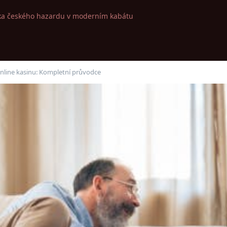
ika českého hazardu v moderním kabátu
 online kasinu: Kompletní průvodce