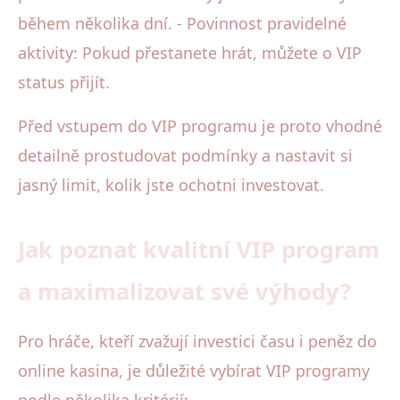
během několika dní. - Povinnost pravidelné
aktivity: Pokud přestanete hrát, můžete o VIP
status přijít.
Před vstupem do VIP programu je proto vhodné
detailně prostudovat podmínky a nastavit si
jasný limit, kolik jste ochotni investovat.
Jak poznat kvalitní VIP program
a maximalizovat své výhody?
Pro hráče, kteří zvažují investici času i peněz do
online kasina, je důležité vybírat VIP programy