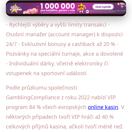
- Rychlejší výběry a vyšší limity transakcí -
Osobní manažer (account manager) k dispozici
24/7 - Exkluzivní bonusy a cashback až 20 % -
Pozvánky na speciální turnaje, akce a dovolené
- Individuální dárky, včetně elektroniky či
vstupenek na sportovní události
Podle průzkumu společnosti
GamblingCompliance z roku 2022 nabízí VIP
program 84 % všech evropských
online kasin
. V
některých případech tvoří VIP hráči až 40 %
celkových příjmů kasina, ačkoli tvoří méně než