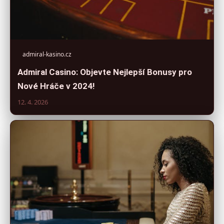
admiral-kasino.cz
Admiral Casino: Objevte Nejlepší Bonusy pro
Nové Hráče v 2024!
12. 4. 2026