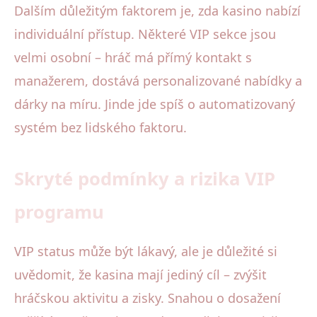
Dalším důležitým faktorem je, zda kasino nabízí
individuální přístup. Některé VIP sekce jsou
velmi osobní – hráč má přímý kontakt s
manažerem, dostává personalizované nabídky a
dárky na míru. Jinde jde spíš o automatizovaný
systém bez lidského faktoru.
Skryté podmínky a rizika VIP
programu
VIP status může být lákavý, ale je důležité si
uvědomit, že kasina mají jediný cíl – zvýšit
hráčskou aktivitu a zisky. Snahou o dosažení