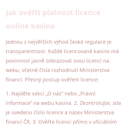
Jak ověřit platnost licence
online kasina
Jednou z největších výhod české regulace je
transparentnost. Každé licencované kasino má
povinnost jasně zobrazovat svou licenci na
webu, včetně čísla rozhodnutí Ministerstva
financí. Přesný postup ověření licence:
1. Najděte sekci „O nás“ nebo „Právní
informace“ na webu kasina. 2. Zkontrolujte, zda
je uvedeno číslo licence a název Ministerstva
financí ČR. 3. Ověřte licenci přímo v oficiálním