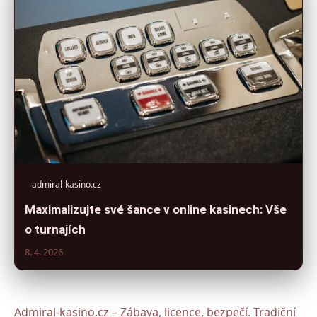
admiral-kasino.cz
Maximalizujte své šance v online kasinech: Vše
o turnajích
8. 4. 2026
Admiral-kasino.cz – Zábava, licence, bezpečí. Tradiční