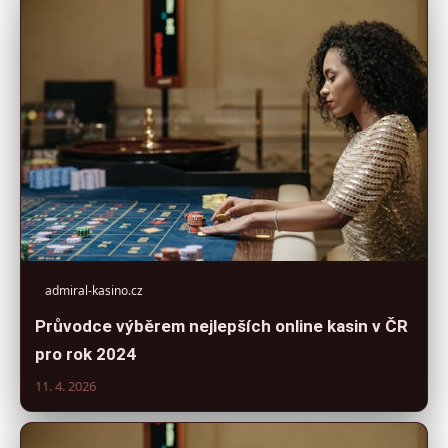
admiral-kasino.cz
Průvodce výběrem nejlepších online kasin v ČR
pro rok 2024
11. 4. 2026