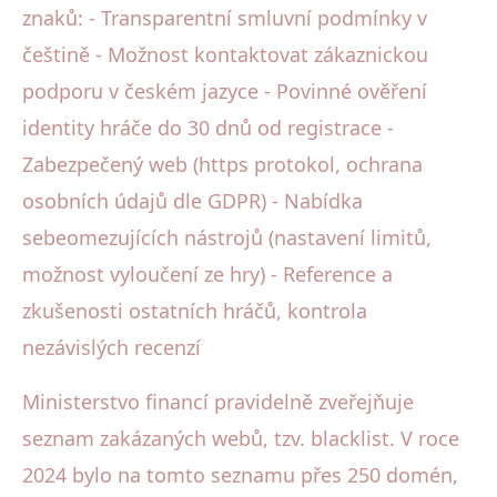
znaků: - Transparentní smluvní podmínky v
češtině - Možnost kontaktovat zákaznickou
podporu v českém jazyce - Povinné ověření
identity hráče do 30 dnů od registrace -
Zabezpečený web (https protokol, ochrana
osobních údajů dle GDPR) - Nabídka
sebeomezujících nástrojů (nastavení limitů,
možnost vyloučení ze hry) - Reference a
zkušenosti ostatních hráčů, kontrola
nezávislých recenzí
Ministerstvo financí pravidelně zveřejňuje
seznam zakázaných webů, tzv. blacklist. V roce
2024 bylo na tomto seznamu přes 250 domén,