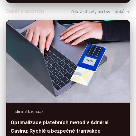
Další z archivu
Zobrazit celý archiv článků →
admiral-kasino.cz
Optimalizace platebních metod v Admiral
Casinu: Rychlé a bezpečné transakce