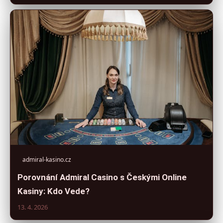
admiral-kasino.cz
Porovnání Admiral Casino s Českými Online
Kasiny: Kdo Vede?
13. 4. 2026