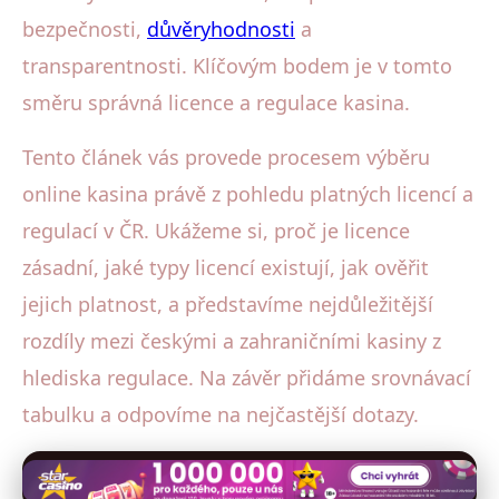
bezpečnosti,
důvěryhodnosti
a
transparentnosti. Klíčovým bodem je v tomto
směru správná licence a regulace kasina.
Tento článek vás provede procesem výběru
online kasina právě z pohledu platných licencí a
regulací v ČR. Ukážeme si, proč je licence
zásadní, jaké typy licencí existují, jak ověřit
jejich platnost, a představíme nejdůležitější
rozdíly mezi českými a zahraničními kasiny z
hlediska regulace. Na závěr přidáme srovnávací
tabulku a odpovíme na nejčastější dotazy.