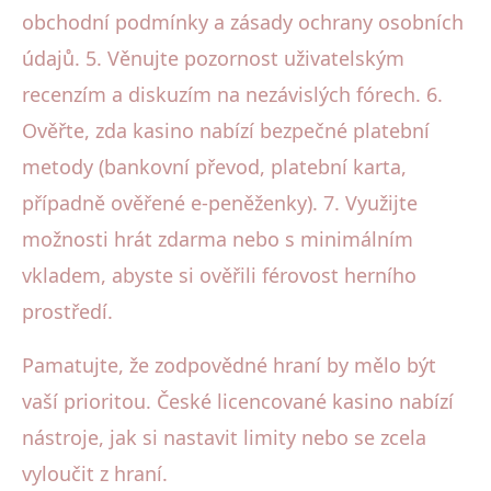
obchodní podmínky a zásady ochrany osobních
údajů. 5. Věnujte pozornost uživatelským
recenzím a diskuzím na nezávislých fórech. 6.
Ověřte, zda kasino nabízí bezpečné platební
metody (bankovní převod, platební karta,
případně ověřené e-peněženky). 7. Využijte
možnosti hrát zdarma nebo s minimálním
vkladem, abyste si ověřili férovost herního
prostředí.
Pamatujte, že zodpovědné hraní by mělo být
vaší prioritou. České licencované kasino nabízí
nástroje, jak si nastavit limity nebo se zcela
vyloučit z hraní.