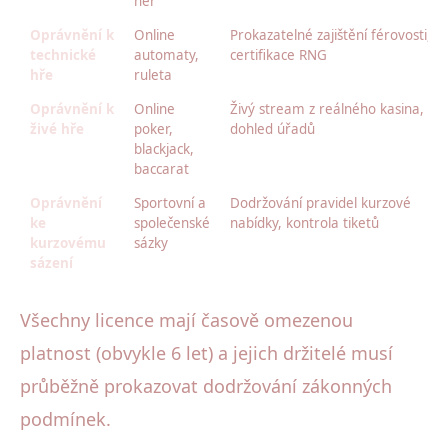
her
Oprávnění k
Online
Prokazatelné zajištění férovosti,
technické
automaty,
certifikace RNG
hře
ruleta
Oprávnění k
Online
Živý stream z reálného kasina,
živé hře
poker,
dohled úřadů
blackjack,
baccarat
Oprávnění
Sportovní a
Dodržování pravidel kurzové
ke
společenské
nabídky, kontrola tiketů
kurzovému
sázky
sázení
Všechny licence mají časově omezenou
platnost (obvykle 6 let) a jejich držitelé musí
průběžně prokazovat dodržování zákonných
podmínek.