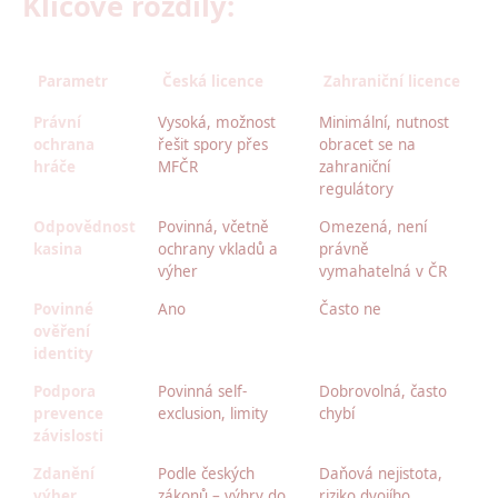
Klíčové rozdíly:
Parametr
Česká licence
Zahraniční licence
Právní
Vysoká, možnost
Minimální, nutnost
ochrana
řešit spory přes
obracet se na
hráče
MFČR
zahraniční
regulátory
Odpovědnost
Povinná, včetně
Omezená, není
kasina
ochrany vkladů a
právně
výher
vymahatelná v ČR
Povinné
Ano
Často ne
ověření
identity
Podpora
Povinná self-
Dobrovolná, často
prevence
exclusion, limity
chybí
závislosti
Zdanění
Podle českých
Daňová nejistota,
výher
zákonů – výhry do
riziko dvojího