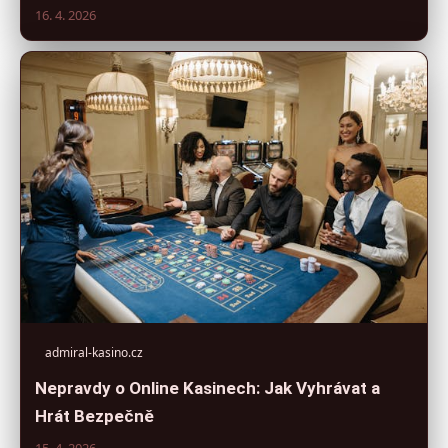
16. 4. 2026
admiral-kasino.cz
Nepravdy o Online Kasinech: Jak Vyhrávat a
Hrát Bezpečně
15. 4. 2026