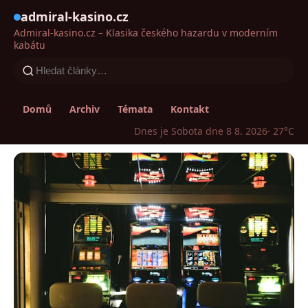
admiral-kasino.cz
Admiral-kasino.cz – Klasika českého hazardu v moderním
kabátu
Domů
Archiv
Témata
Kontakt
Dnes je Sobota dne 8 8. 2026
· 27°C