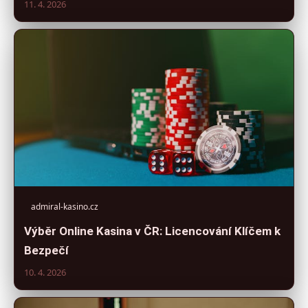
11. 4. 2026
admiral-kasino.cz
Výběr Online Kasina v ČR: Licencování Klíčem k
Bezpečí
10. 4. 2026