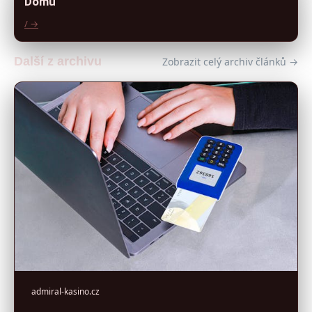
Domů
/ →
Další z archivu
Zobrazit celý archiv článků →
admiral-kasino.cz