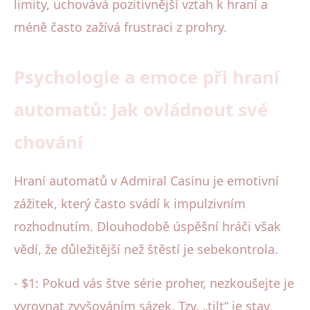
limity, uchovává pozitivnější vztah k hraní a
méně často zažívá frustraci z prohry.
Psychologie a emoce při hraní
automatů: Jak ovládnout své
chování
Hraní automatů v Admiral Casinu je emotivní
zážitek, který často svádí k impulzivním
rozhodnutím. Dlouhodobě úspěšní hráči však
vědí, že důležitější než štěstí je sebekontrola.
- $1: Pokud vás štve série proher, nezkoušejte je
vyrovnat zvyšováním sázek. Tzv. „tilt“ je stav,