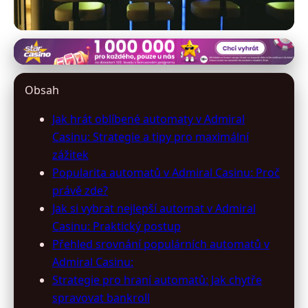
admiral-kasino.cz
Maximalizujte své výhry:
Obsah
Strategie a tipy pro automaty v
Jak hrát oblíbené automaty v Admiral
Admiral Casinu
Casinu: Strategie a tipy pro maximální
zážitek
14. 4. 2026
· 10 min čtení · Autor: Martina Růžičková
Popularita automatů v Admiral Casinu: Proč
právě zde?
Jak si vybrat nejlepší automat v Admiral
Casinu: Praktický postup
Přehled srovnání populárních automatů v
Admiral Casinu:
Strategie pro hraní automatů: Jak chytře
spravovat bankroll