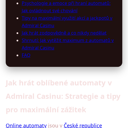
Psychologie a emoce při hraní automatů:
Jak ovládnout své chování
Tipy na maximální využití akcí a jackpotů v
Admiral Casinu
Jak hrát zodpovědně a co nikdy nedělat
Shrnutí: Jak vytěžit maximum z automatů v
Admiral Casinu
FAQ
Jak hrát oblíbené automaty v
Admiral Casinu: Strategie a tipy
pro maximální zážitek
Online automaty
jsou v
České republice