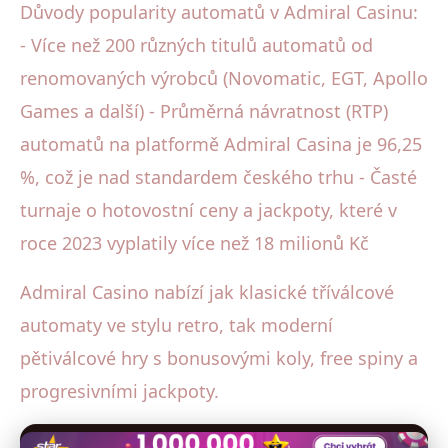
Důvody popularity automatů v Admiral Casinu:
- Více než 200 různých titulů automatů od
renomovaných výrobců (Novomatic, EGT, Apollo
Games a další) - Průměrná návratnost (RTP)
automatů na platformě Admiral Casina je 96,25
%, což je nad standardem českého trhu - Časté
turnaje o hotovostní ceny a jackpoty, které v
roce 2023 vyplatily více než 18 milionů Kč
Admiral Casino nabízí jak klasické tříválcové
automaty ve stylu retro, tak moderní
pětiválcové hry s bonusovými koly, free spiny a
progresivními jackpoty.