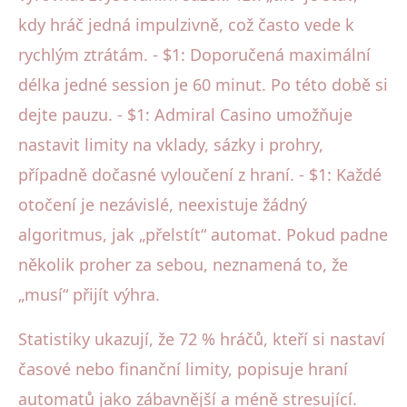
kdy hráč jedná impulzivně, což často vede k
rychlým ztrátám. - $1: Doporučená maximální
délka jedné session je 60 minut. Po této době si
dejte pauzu. - $1: Admiral Casino umožňuje
nastavit limity na vklady, sázky i prohry,
případně dočasné vyloučení z hraní. - $1: Každé
otočení je nezávislé, neexistuje žádný
algoritmus, jak „přelstít“ automat. Pokud padne
několik proher za sebou, neznamená to, že
„musí“ přijít výhra.
Statistiky ukazují, že 72 % hráčů, kteří si nastaví
časové nebo finanční limity, popisuje hraní
automatů jako zábavnější a méně stresující.