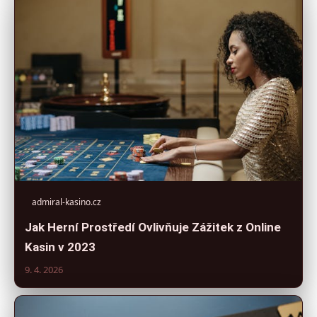
admiral-kasino.cz
Jak Herní Prostředí Ovlivňuje Zážitek z Online
Kasin v 2023
9. 4. 2026