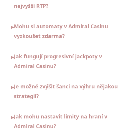
nejvyšší RTP?
Mohu si automaty v Admiral Casinu
▸
vyzkoušet zdarma?
Jak fungují progresivní jackpoty v
▸
Admiral Casinu?
Je možné zvýšit šanci na výhru nějakou
▸
strategií?
Jak mohu nastavit limity na hraní v
▸
Admiral Casinu?