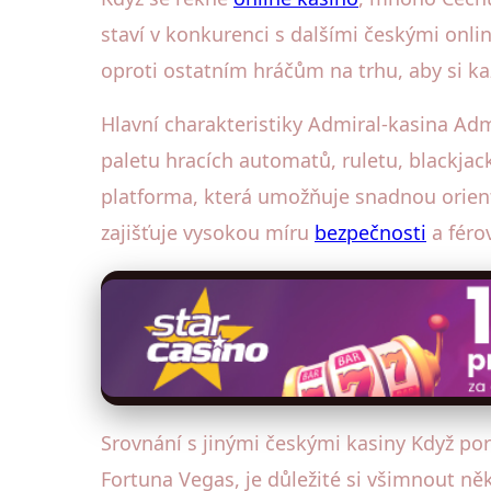
staví v konkurenci s dalšími českými onl
oproti ostatním hráčům na trhu, aby si ka
Hlavní charakteristiky Admiral-kasina Ad
paletu hracích automatů, ruletu, blackjack
platforma, která umožňuje snadnou orienta
zajišťuje vysokou míru
bezpečnosti
a féro
Srovnání s jinými českými kasiny Když por
Fortuna Vegas, je důležité si všimnout něk