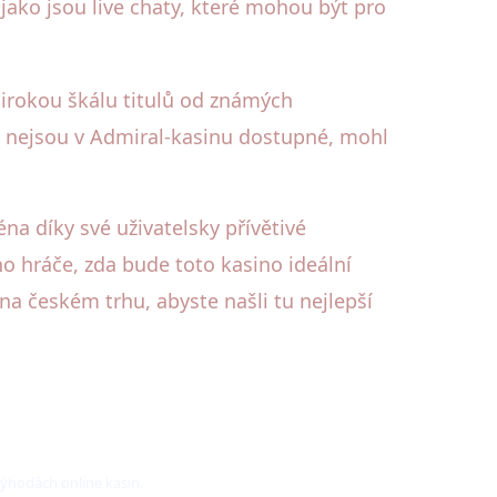
jako jsou live chaty, které mohou být pro
širokou škálu titulů od známých
ré nejsou v Admiral-kasinu dostupné, mohl
na díky své uživatelsky přívětivé
ho hráče, zda bude toto kasino ideální
a českém trhu, abyste našli tu nejlepší
ýhodách online kasin.