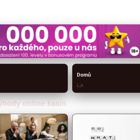
Domů
/ →
ýhody online kasin