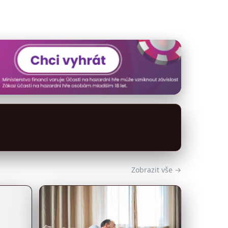
Zobrazit vše →