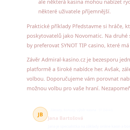
ale některá kasina mohou nabízet ryc
některé uživatele příjemnější.
Praktické příklady Představme si hráče, k
poskytovatelů jako Novomatic. Na druhé s
by preferovat SYNOT TIP casino, které má š
Závěr Admiral-kasino.cz je bezesporu jedn
platformě a široké nabídce her. Avšak, zá
volbou. Doporučujeme vám porovnat nabídk
možnou volbu pro vaše hraní. Nezapomeňt
Základy, bonusy, výběr kasina
97 článků
JB
Jana Bartošová
Jana je specialistka na základy online kasin a