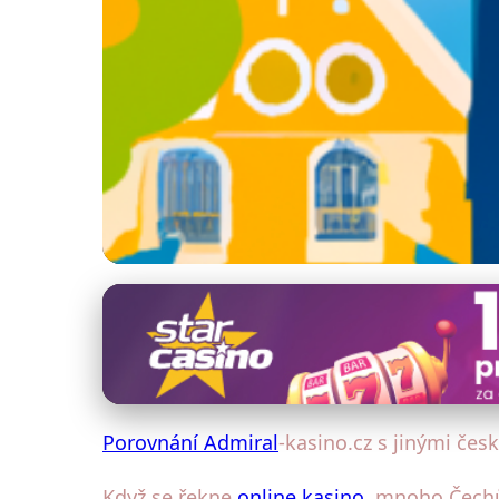
Výhody a nevýhody online kasin
Admiral-kasino.cz v
22. 5. 2025
· 4 min čtení · Autor: Jana Bartošová
Porovnání Admiral
-kasino.cz s jinými čes
Když se řekne
online kasino
, mnoho Čechů