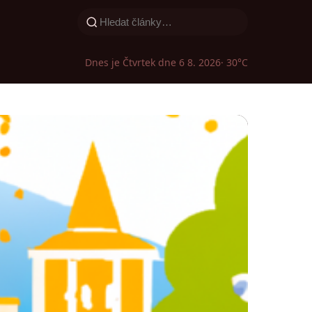
Dnes je Čtvrtek dne 6 8. 2026
· 30°C