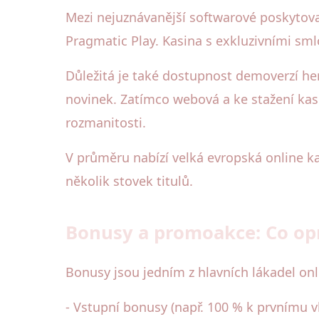
Mezi nejuznávanější softwarové poskytovat
Pragmatic Play. Kasina s exkluzivními sm
Důležitá je také dostupnost demoverzí her,
novinek. Zatímco webová a ke stažení kasi
rozmanitosti.
V průměru nabízí velká evropská online 
několik stovek titulů.
Bonusy a promoakce: Co op
Bonusy jsou jedním z hlavních lákadel onli
- Vstupní bonusy (např. 100 % k prvnímu v