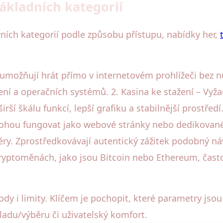
základních kategorií
avních kategorií podle způsobu přístupu, nabídky her,
umožňují hrát přímo v internetovém prohlížeči bez n
ení a operačních systémů. 2. Kasina ke stažení – Vyža
širší škálu funkcí, lepší grafiku a stabilnější prostře
 Mohou fungovat jako webové stránky nebo dedikované a
éry. Zprostředkovávají autentický zážitek podobný n
 kryptoměnách, jako jsou Bitcoin nebo Ethereum, čas
dy i limity. Klíčem je pochopit, které parametry jsou 
ladu/výběru či uživatelský komfort.