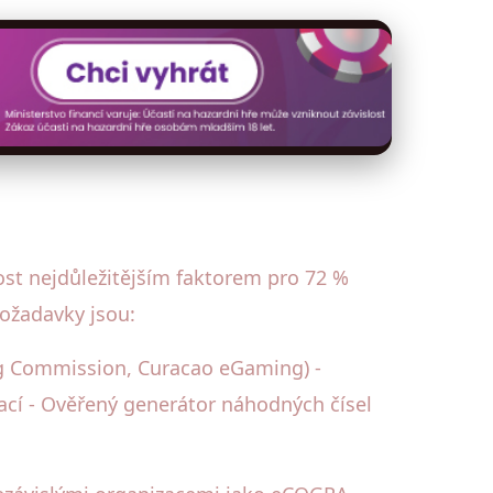
st nejdůležitějším faktorem pro 72 %
požadavky jsou:
ng Commission, Curacao eGaming) -
mací - Ověřený generátor náhodných čísel