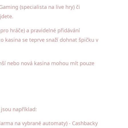
ming (specialista na live hry) či
jdete.
 pro hráče) a pravidelné přidávání
to kasina se teprve snaží dohnat špičku v
enší nebo nová kasina mohou mít pouze
 jsou například:
 zdarma na vybrané automaty) - Cashbacky