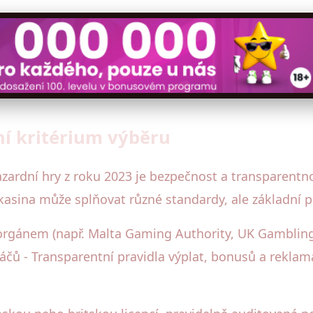
ní kritérium výběru
ardní hry z roku 2023 je bezpečnost a transparentno
 kasina může splňovat různé standardy, ale základní 
 orgánem (např. Malta Gaming Authority, UK Gambli
áčů - Transparentní pravidla výplat, bonusů a rekla