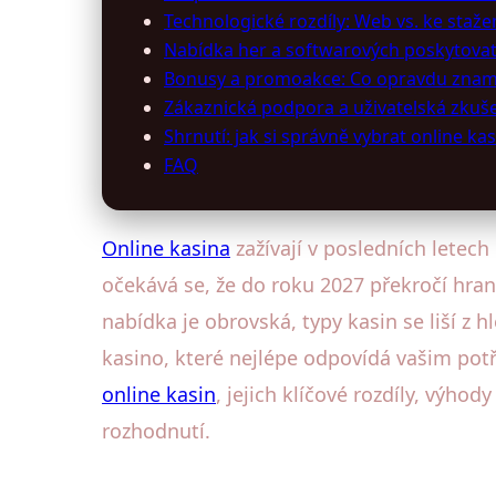
Technologické rozdíly: Web vs. ke stažen
Nabídka her a softwarových poskytovate
Bonusy a promoakce: Co opravdu znam
Zákaznická podpora a uživatelská zkuš
Shrnutí: jak si správně vybrat online ka
FAQ
Online kasina
zažívají v posledních letec
očekává se, že do roku 2027 překročí hran
nabídka je obrovská, typy kasin se liší z h
kasino, které nejlépe odpovídá vašim po
online kasin
, jejich klíčové rozdíly, výho
rozhodnutí.