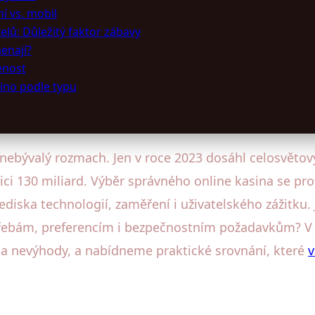
í vs. mobil
lů: Důležitý faktor zábavy
enají?
enost
sino podle typu
h nebývalý rozmach. Jen v roce 2023 dosáhl celosvěto
ici 130 miliard. Výběr správného online kasina se pr
lediska technologií, zaměření i uživatelského zážitku. 
třebám, preferencím i bezpečnostním požadavkům? V 
dy a nevýhody, a nabídneme praktické srovnání, které