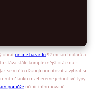
vý obrat
online hazardu
92 miliard dolarů a
oto stává stále komplexnější otázkou –
Jak se v této džungli orientovat a vybrat si
tomto článku rozebereme jednotlivé typy
vám pomůže
učinit informované