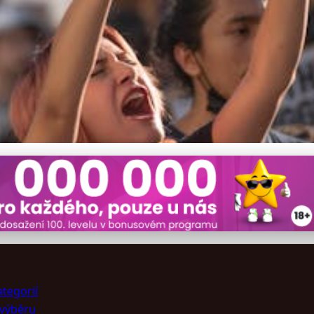
nline kasinech a vyberte si 
ategorií
 výběru