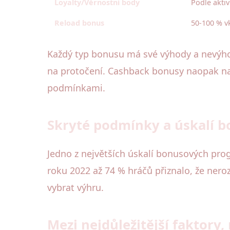
Loyalty/Věrnostní body
Podle aktiv
Reload bonus
50-100 % vk
Každý typ bonusu má své výhody a nevýhod
na protočení. Cashback bonusy naopak nab
podmínkami.
Skryté podmínky a úskalí bo
Jedno z největších úskalí bonusových prog
roku 2022 až 74 % hráčů přiznalo, že ne
vybrat výhru.
Mezi nejdůležitější faktory, 