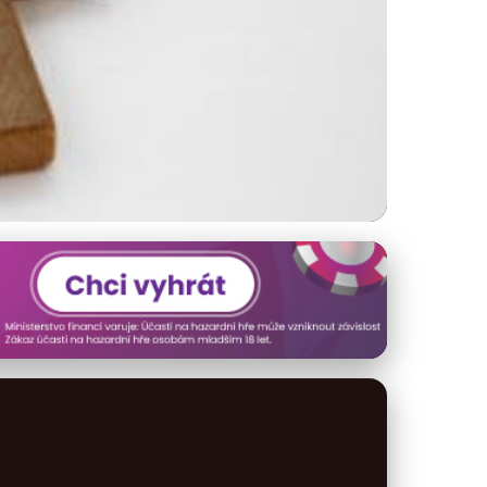
využití kasinových