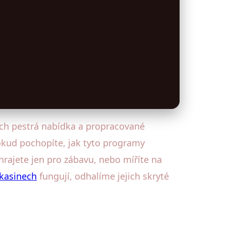
ejich pestrá nabídka a propracované
Pokud pochopíte, jak tyto programy
hrajete jen pro zábavu, nebo míříte na
kasinech
fungují, odhalíme jejich skryté