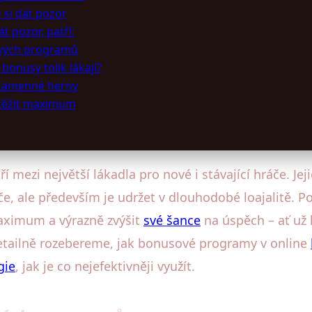
 si dát pozor
át pozor, patří:
ových programů
bonusy tolik lákají?
. kamenné herny
ytěžit maximum
ří mezi největší lákadla pro nové i stávající hráče. J
če, ale především je udržet v dlouhodobé loajalitě. 
maximum a výrazně zvýšit
své šance
na úspěch – ať už 
 detailně rozebereme, jak bonusové programy v online
gie
, jak je co nejefektivněji využít.