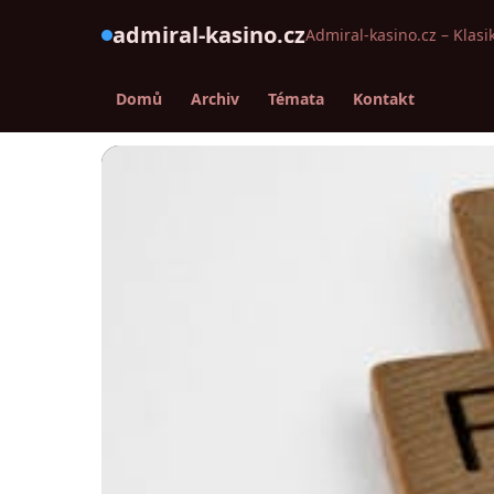
admiral-kasino.cz
Admiral-kasino.cz – Klas
Domů
Archiv
Témata
Kontakt