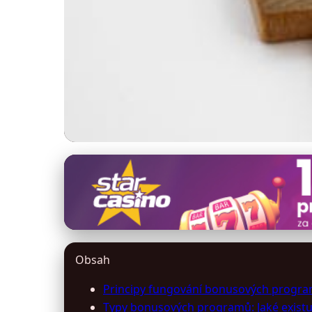
admiral-kasino.cz
Optimalizujte svou h
bonusů
Obsah
22. 3. 2026
· 10 min čtení · Autor: Martina Růžičková
Principy fungování bonusových progr
Typy bonusových programů: Jaké existují