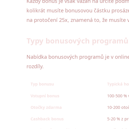
Každý bonus je však vázán na určité podm
kolikrát musíte bonusovou částku prosáze
na protočení 25x, znamená to, že musíte v
Typy bonusových programů: J
Nabídka bonusových programů je v online k
rozdíly.
Typ bonusu
Typická h
Vstupní bonus
100-500 % v
Otočky zdarma
10-200 oto
Cashback bonus
5-20 % z p