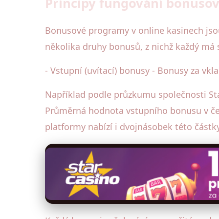
Principy fungování bonuso
Bonusové programy v online kasinech jsou 
několika druhy bonusů, z nichž každý má sv
- Vstupní (uvítací) bonusy - Bonusy za vkl
Například podle průzkumu společnosti Stat
Průměrná hodnota vstupního bonusu v čes
platformy nabízí i dvojnásobek této částky