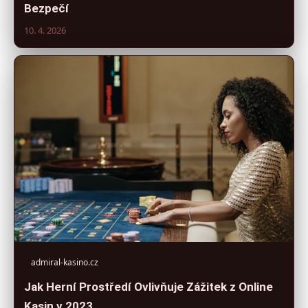
Bezpečí
10. 4. 2026
admiral-kasino.cz
Jak Herní Prostředí Ovlivňuje Zážitek z Online
Kasin v 2023