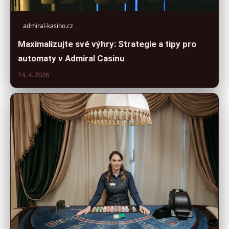
admiral-kasino.cz
Maximalizujte své výhry: Strategie a tipy pro
automaty v Admiral Casinu
14. 4. 2026