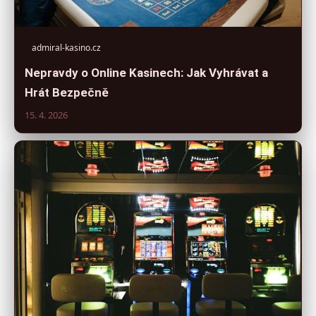
admiral-kasino.cz
Nepravdy o Online Kasinech: Jak Vyhrávat a
Hrát Bezpečně
15. 4. 2026