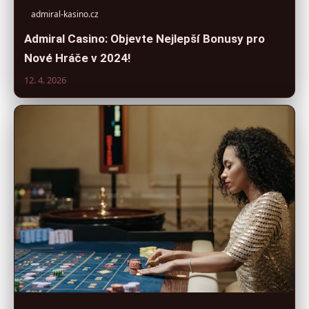
admiral-kasino.cz
Admiral Casino: Objevte Nejlepší Bonusy pro
Nové Hráče v 2024!
12. 4. 2026