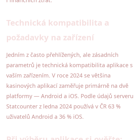
Technická kompatibilita a
požadavky na zařízení
Jedním z často přehlížených, ale zásadních
parametrů je technická kompatibilita aplikace s
vaším zařízením. V roce 2024 se většina
kasinových aplikací zaměřuje primárně na dvě
platformy — Android a iOS. Podle údajů serveru
Statcounter z ledna 2024 používá v ČR 63 %
uživatelů Android a 36 % iOS.
Při výběru aplikace si ověřte: