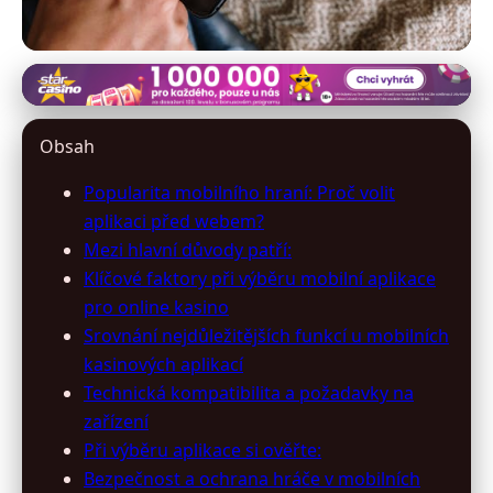
admiral-kasino.cz
Mobilní Kasina 2024: Jak Vybrat
Obsah
Nejlepší Aplikaci pro Hraní?
Popularita mobilního hraní: Proč volit
aplikaci před webem?
1. 4. 2026
· 10 min čtení · Autor: Martina Růžičková
Mezi hlavní důvody patří:
Klíčové faktory při výběru mobilní aplikace
pro online kasino
Srovnání nejdůležitějších funkcí u mobilních
kasinových aplikací
Technická kompatibilita a požadavky na
zařízení
Při výběru aplikace si ověřte:
Bezpečnost a ochrana hráče v mobilních