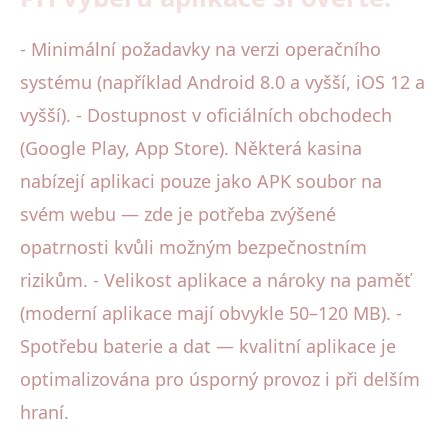
- Minimální požadavky na verzi operačního
systému (například Android 8.0 a vyšší, iOS 12 a
vyšší). - Dostupnost v oficiálních obchodech
(Google Play, App Store). Některá kasina
nabízejí aplikaci pouze jako APK soubor na
svém webu — zde je potřeba zvýšené
opatrnosti kvůli možným bezpečnostním
rizikům. - Velikost aplikace a nároky na paměť
(moderní aplikace mají obvykle 50–120 MB). -
Spotřebu baterie a dat — kvalitní aplikace je
optimalizována pro úsporný provoz i při delším
hraní.