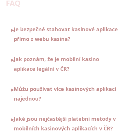
FAQ
Je bezpečné stahovat kasinové aplikace
▸
přímo z webu kasina?
Jak poznám, že je mobilní kasino
▸
aplikace legální v ČR?
Můžu používat více kasinových aplikací
▸
najednou?
Jaké jsou nejčastější platební metody v
▸
mobilních kasinových aplikacích v ČR?