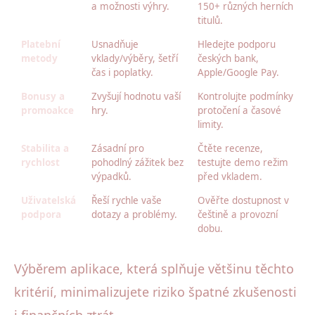
a možnosti výhry.
150+ různých herních
titulů.
Platební
Usnadňuje
Hledejte podporu
metody
vklady/výběry, šetří
českých bank,
čas i poplatky.
Apple/Google Pay.
Bonusy a
Zvyšují hodnotu vaší
Kontrolujte podmínky
promoakce
hry.
protočení a časové
limity.
Stabilita a
Zásadní pro
Čtěte recenze,
rychlost
pohodlný zážitek bez
testujte demo režim
výpadků.
před vkladem.
Uživatelská
Řeší rychle vaše
Ověřte dostupnost v
podpora
dotazy a problémy.
češtině a provozní
dobu.
Výběrem aplikace, která splňuje většinu těchto
kritérií, minimalizujete riziko špatné zkušenosti
i finančních ztrát.