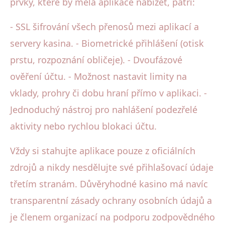
prvky, které by měla aplikace nabízet, patří:
- SSL šifrování všech přenosů mezi aplikací a
servery kasina. - Biometrické přihlášení (otisk
prstu, rozpoznání obličeje). - Dvoufázové
ověření účtu. - Možnost nastavit limity na
vklady, prohry či dobu hraní přímo v aplikaci. -
Jednoduchý nástroj pro nahlášení podezřelé
aktivity nebo rychlou blokaci účtu.
Vždy si stahujte aplikace pouze z oficiálních
zdrojů a nikdy nesdělujte své přihlašovací údaje
třetím stranám. Důvěryhodné kasino má navíc
transparentní zásady ochrany osobních údajů a
je členem organizací na podporu zodpovědného