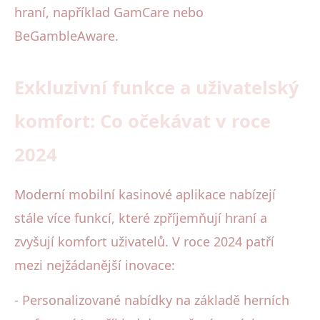
hraní, například GamCare nebo
BeGambleAware.
Exkluzivní funkce a uživatelský
komfort: Co očekávat v roce
2024
Moderní mobilní kasinové aplikace nabízejí
stále více funkcí, které zpříjemňují hraní a
zvyšují komfort uživatelů. V roce 2024 patří
mezi nejžádanější inovace:
- Personalizované nabídky na základě herních