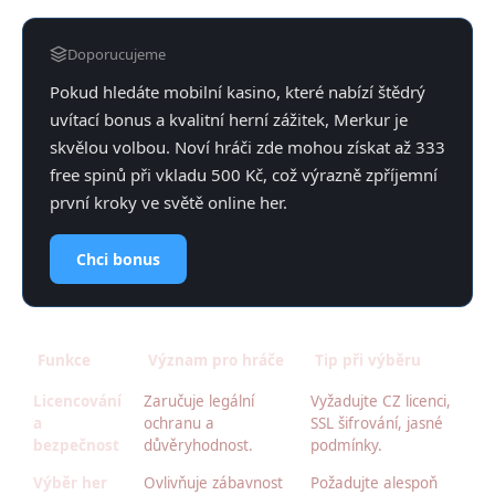
Doporucujeme
Pokud hledáte mobilní kasino, které nabízí štědrý
uvítací bonus a kvalitní herní zážitek, Merkur je
skvělou volbou. Noví hráči zde mohou získat až 333
free spinů při vkladu 500 Kč, což výrazně zpříjemní
první kroky ve světě online her.
Chci bonus
Funkce
Význam pro hráče
Tip při výběru
Licencování
Zaručuje legální
Vyžadujte CZ licenci,
a
ochranu a
SSL šifrování, jasné
bezpečnost
důvěryhodnost.
podmínky.
Výběr her
Ovlivňuje zábavnost
Požadujte alespoň