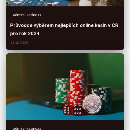
admiral-kasino.cz
Průvodce výběrem nejlepších online kasin v ČR
pro rok 2024
11. 4. 2026
admiral-kasino.cz