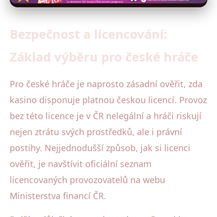
Bezpečnost a licencování:
Základ výběru pro české hráče
Pro české hráče je naprosto zásadní ověřit, zda
kasino disponuje platnou českou licencí. Provoz
bez této licence je v ČR nelegální a hráči riskují
nejen ztrátu svých prostředků, ale i právní
postihy. Nejjednodušší způsob, jak si licenci
ověřit, je navštívit oficiální seznam
licencovaných provozovatelů na webu
Ministerstva financí ČR.