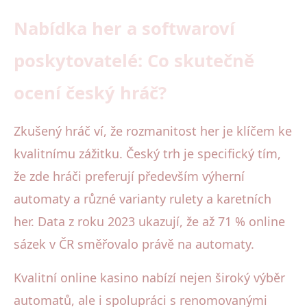
Nabídka her a softwaroví
poskytovatelé: Co skutečně
ocení český hráč?
Zkušený hráč ví, že rozmanitost her je klíčem ke
kvalitnímu zážitku. Český trh je specifický tím,
že zde hráči preferují především výherní
automaty a různé varianty rulety a karetních
her. Data z roku 2023 ukazují, že až 71 % online
sázek v ČR směřovalo právě na automaty.
Kvalitní online kasino nabízí nejen široký výběr
automatů, ale i spolupráci s renomovanými