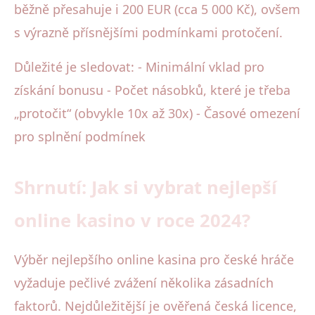
běžně přesahuje i 200 EUR (cca 5 000 Kč), ovšem
s výrazně přísnějšími podmínkami protočení.
Důležité je sledovat: - Minimální vklad pro
získání bonusu - Počet násobků, které je třeba
„protočit“ (obvykle 10x až 30x) - Časové omezení
pro splnění podmínek
Shrnutí: Jak si vybrat nejlepší
online kasino v roce 2024?
Výběr nejlepšího online kasina pro české hráče
vyžaduje pečlivé zvážení několika zásadních
faktorů. Nejdůležitější je ověřená česká licence,