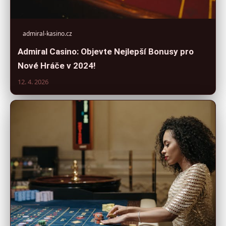
admiral-kasino.cz
Admiral Casino: Objevte Nejlepší Bonusy pro
Nové Hráče v 2024!
12. 4. 2026