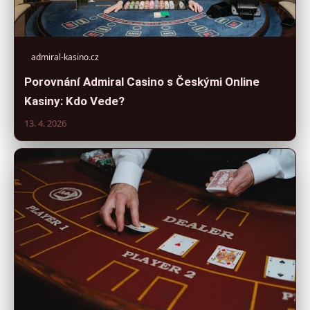
admiral-kasino.cz
Porovnání Admiral Casino s Českými Online
Kasiny: Kdo Vede?
13. 4. 2026