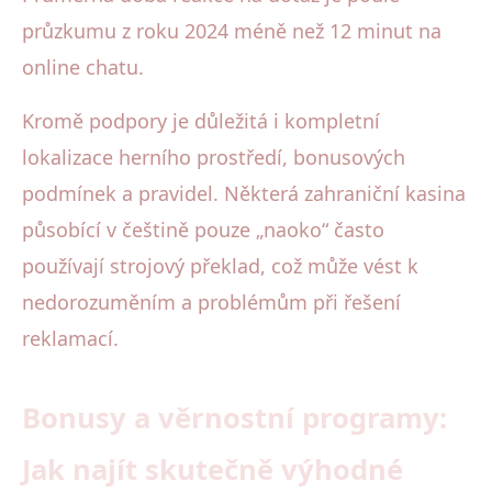
průzkumu z roku 2024 méně než 12 minut na
online chatu.
Kromě podpory je důležitá i kompletní
lokalizace herního prostředí, bonusových
podmínek a pravidel. Některá zahraniční kasina
působící v češtině pouze „naoko“ často
používají strojový překlad, což může vést k
nedorozuměním a problémům při řešení
reklamací.
Bonusy a věrnostní programy:
Jak najít skutečně výhodné