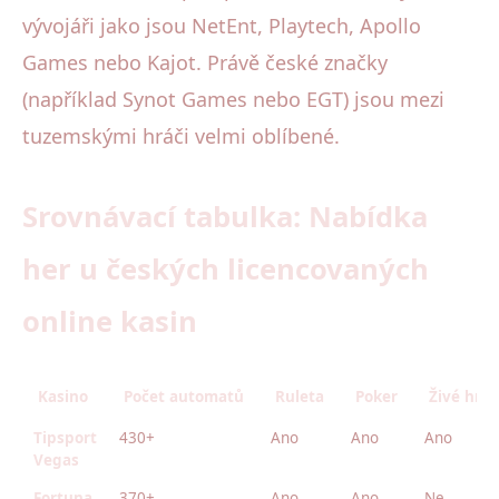
vývojáři jako jsou NetEnt, Playtech, Apollo
Games nebo Kajot. Právě české značky
(například Synot Games nebo EGT) jsou mezi
tuzemskými hráči velmi oblíbené.
Srovnávací tabulka: Nabídka
her u českých licencovaných
online kasin
Kasino
Počet automatů
Ruleta
Poker
Živé hry
Tipsport
430+
Ano
Ano
Ano
Vegas
Fortuna
370+
Ano
Ano
Ne