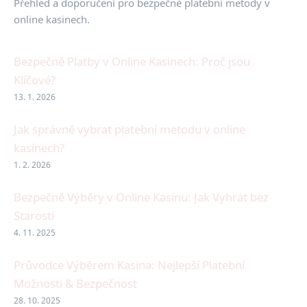
Přehled a doporučení pro bezpečné platební metody v
online kasinech.
Bezpečné Platby v Online Kasinech: Proč jsou
Klíčové?
13. 1. 2026
Jak správně vybrat platební metodu v online
kasinech?
1. 2. 2026
Bezpečné Výběry v Online Kasinu: Jak Vyhrát bez
Starostí
4. 11. 2025
Průvodce Výběrem Kasina: Nejlepší Platební
Možnosti & Bezpečnost
28. 10. 2025