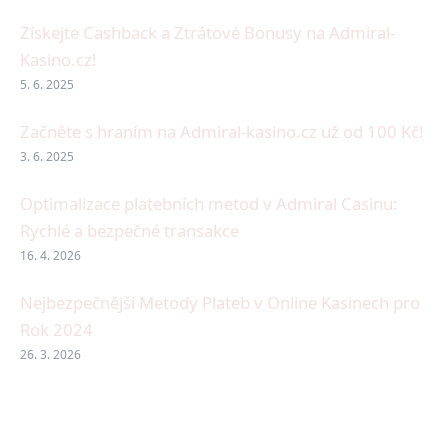
Získejte Cashback a Ztrátové Bonusy na Admiral-
Kasino.cz!
5. 6. 2025
Začněte s hraním na Admiral-kasino.cz už od 100 Kč!
3. 6. 2025
Optimalizace platebních metod v Admiral Casinu:
Rychlé a bezpečné transakce
16. 4. 2026
Nejbezpečnější Metody Plateb v Online Kasinech pro
Rok 2024
26. 3. 2026