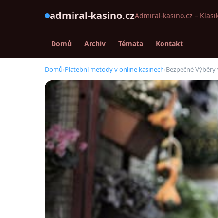
admiral-kasino.cz
Admiral-kasino.cz – Klas
Domů
Archiv
Témata
Kontakt
Domů
›
Platební metody v online kasinech
›
Bezpečné Výběry v