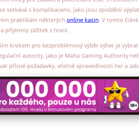
se setkává s komplikacemi, jako jsou zpoždění výpla
ózním praktikám některých
online kasin
. V tomto člán
a příjemný zážitek z hraní.
ším krokem pro bezproblémový výběr výher je vybra
egulační autority, jako je Malta Gaming Authority 
t přísné požadavky, včetně spravedlivosti her a zab