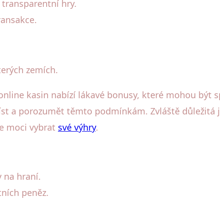
transparentní hry.
ransakce.
terých zemích.
ine kasin nabízí lákavé bonusy, které mohou být s
ečíst a porozumět těmto podmínkám. Zvláště důležitá j
te moci vybrat
své výhry
.
 na hraní.
tních peněz.