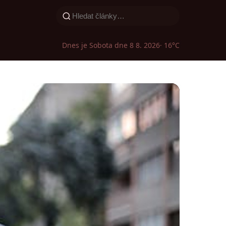
Dnes je Sobota dne 8 8. 2026
· 16°C