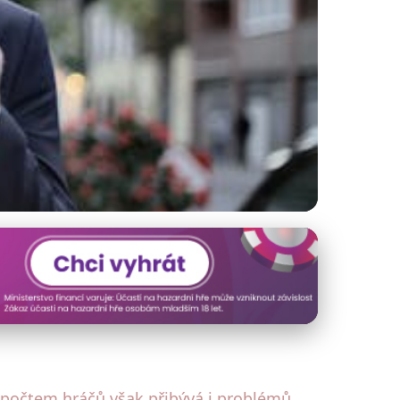
ez Starostí
m počtem hráčů však přibývá i problémů