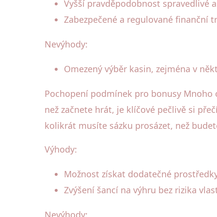
Vyšší pravděpodobnost spravedlivé a 
Zabezpečené a regulované finanční t
Nevýhody:
Omezený výběr kasin, zejména v něk
Pochopení podmínek pro bonusy Mnoho onl
než začnete hrát, je klíčové pečlivě si př
kolikrát musíte sázku prosázet, než bude
Výhody:
Možnost získat dodatečné prostředky
Zvýšení šancí na výhru bez rizika vlas
Nevýhody: