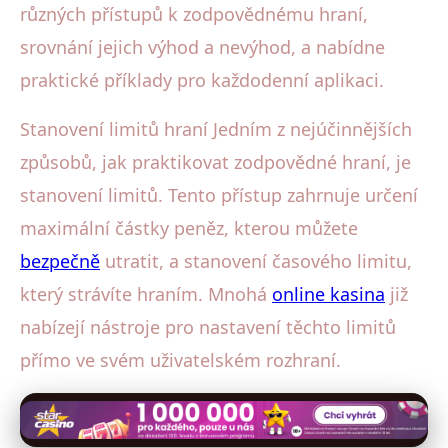
různých přístupů k zodpovědnému hraní,
srovnání jejich výhod a nevýhod, a nabídne
praktické příklady pro každodenní aplikaci.
Stanovení limitů hraní Jedním z nejúčinnějších
způsobů, jak praktikovat zodpovědné hraní, je
stanovení limitů. Tento přístup zahrnuje určení
maximální částky peněz, kterou můžete
bezpečně
utratit, a stanovení časového limitu,
který strávíte hraním. Mnohá
online kasina
již
nabízejí nástroje pro nastavení těchto limitů
přímo ve svém uživatelském rozhraní.