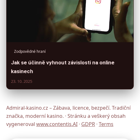
Zodpovědné hraní
Jak se účinně vyhnout závislosti na online
kasinech
23. 10. 2025
Admiral-kasino.cz – Zábava, licence, bezpečí. Tradiční
značka, moderní kasino. · Stránku a veškerý obsah
vygeneroval
www.contentis.AI
·
GDPR
·
Terms