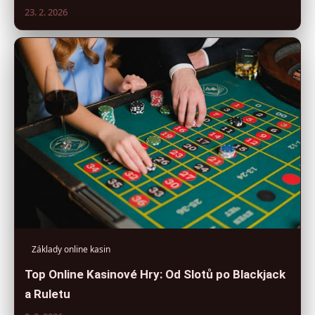
23. 2. 2026
Základy online kasin
Top Online Kasinové Hry: Od Slotů po Blackjack
a Ruletu