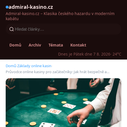
admiral-kasino.cz
Admiral-kasino.cz – Klasika českého hazardu v moderním
kabátu
Domů
Archiv
Témata
Kontakt
Dnes je Pátek dne 7 8. 2026
· 24°C
Domů
›
Základy online kasin
›
Průvodce online kasiny pro začátečníky: Jak hrát bezpečně a…