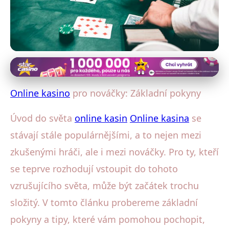
Základy online kasin
Průvodce online kasiny pro
Online kasino
pro nováčky: Základní pokyny
začátečníky: Jak hrát bezpečně a
Úvod do světa
online kasin
Online kasina
se
zábavně
stávají stále populárnějšími, a to nejen mezi
zkušenými hráči, ale i mezi nováčky. Pro ty, kteří
23. 9. 2025
· 4 min čtení · Autor: Jana Bartošová
se teprve rozhodují vstoupit do tohoto
vzrušujícího světa, může být začátek trochu
složitý. V tomto článku probereme základní
pokyny a tipy, které vám pomohou pochopit,