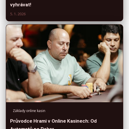
vyhrávat!
5. 1. 2026
Základy online kasin
Průvodce Hrami v Online Kasinech: Od