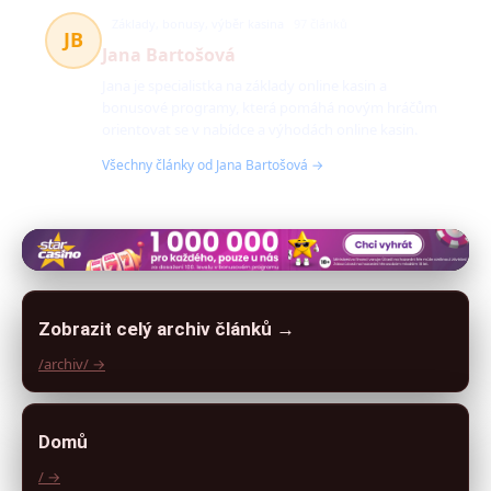
Základy, bonusy, výběr kasina
97 článků
JB
Jana Bartošová
Jana je specialistka na základy online kasin a
bonusové programy, která pomáhá novým hráčům
orientovat se v nabídce a výhodách online kasin.
Všechny články od Jana Bartošová →
Zobrazit celý archiv článků →
/archiv/ →
Domů
/ →