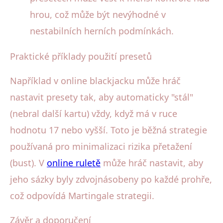
hrou, což může být nevýhodné v
nestabilních herních podmínkách.
Praktické příklady použití presetů
Například v online blackjacku může hráč
nastavit presety tak, aby automaticky "stál"
(nebral další kartu) vždy, když má v ruce
hodnotu 17 nebo vyšší. Toto je běžná strategie
používaná pro minimalizaci rizika přetažení
(bust). V
online ruletě
může hráč nastavit, aby
jeho sázky byly zdvojnásobeny po každé prohře,
což odpovídá Martingale strategii.
Závěr a doporučení