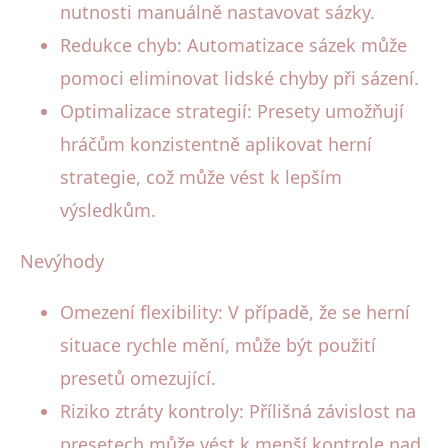
nutnosti manuálně nastavovat sázky.
Redukce chyb: Automatizace sázek může
pomoci eliminovat lidské chyby při sázení.
Optimalizace strategií: Presety umožňují
hráčům konzistentně aplikovat herní
strategie, což může vést k lepším
výsledkům.
Nevýhody
Omezení flexibility: V případě, že se herní
situace rychle mění, může být použití
presetů omezující.
Riziko ztráty kontroly: Přílišná závislost na
presetech může vést k menší kontrole nad