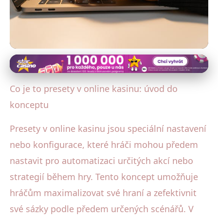
Jak hrát a vyhrávat
Presety v Online Kasinu: Jak
Co je to presety v online kasinu: úvod do
Automatizace Zvyšuje Šance na
konceptu
Výhru
Presety v online kasinu jsou speciální nastavení
nebo konfigurace, které hráči mohou předem
1. 7. 2025
· 3 min čtení · Autor: Martina Růžičková
nastavit pro automatizaci určitých akcí nebo
strategií během hry. Tento koncept umožňuje
hráčům maximalizovat své hraní a zefektivnit
své sázky podle předem určených scénářů. V