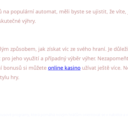
nů na populární automat, měli byste se ujistit, že víte
skutečné výhry.
m způsobem, jak získat víc ze svého hraní. Je důlež
 pro jeho využití a případný výběr výher. Nezapomeňt
ní bonusů si můžete
online kasino
užívat ještě více. 
tylu hry.
 bonusové programy, která pomáhá novým hráčům orientovat se v nabídce a v