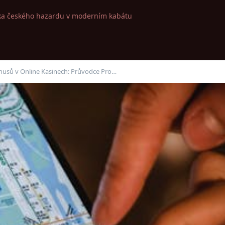
ika českého hazardu v moderním kabátu
Bonusů v Online Kasinech: Průvodce Pro…