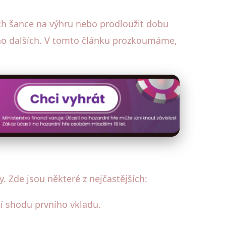
ch šance na výhru nebo prodloužit dobu
ho dalších. V tomto článku prozkoumáme,
. Zde jsou některé z nejčastějších:
í shodu prvního vkladu.