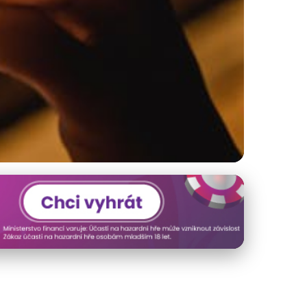
: Průvodce Pro