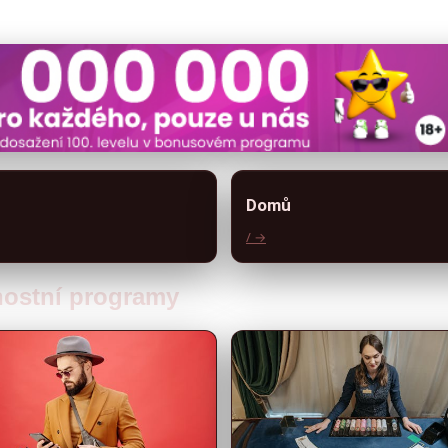
Domů
/ →
rnostní programy