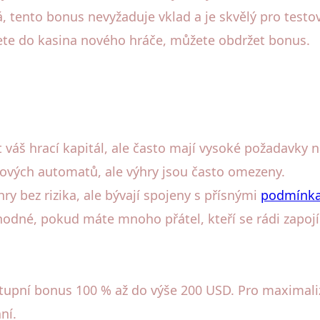
 tento bonus nevyžaduje vklad a je skvělý pro testová
ete do kasina nového hráče, můžete obdržet bonus.
váš hrací kapitál, ale často mají vysoké požadavky n
nových automatů, ale výhry jsou často omezeny.
y bez rizika, ale bývají spojeny s přísnými
podmínk
dné, pokud máte mnoho přátel, kteří se rádi zapojí 
 vstupní bonus 100 % až do výše 200 USD. Pro maximal
ní.