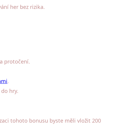
ní her bez rizika.
a protočení.
ami
.
do hry.
izaci tohoto bonusu byste měli vložit 200