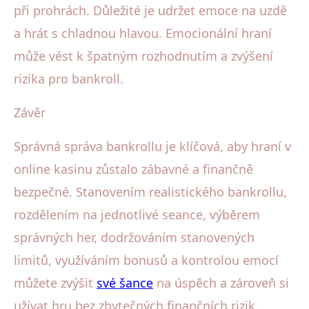
při prohrách. Důležité je udržet emoce na uzdě
a hrát s chladnou hlavou. Emocionální hraní
může vést k špatným rozhodnutím a zvýšení
rizika pro bankroll.
Závěr
Správná správa bankrollu je klíčová, aby hraní v
online kasinu zůstalo zábavné a finančně
bezpečné. Stanovením realistického bankrollu,
rozdělením na jednotlivé seance, výběrem
správných her, dodržováním stanovených
limitů, využíváním bonusů a kontrolou emocí
můžete zvýšit
své šance
na úspěch a zároveň si
užívat hru bez zbytečných finančních rizik.