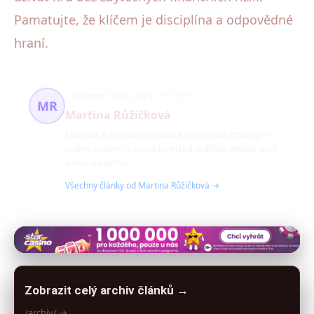
Pamatujte, že klíčem je disciplína a odpovědné
hraní.
Strategie, hraní, výhry
78 článků
MR
Martina Růžičková
Martina je nadšená hráčka a analytička strategií v
online kasinech, která pomáhá hráčům zlepšit jejich
šance na výhru.
Všechny články od Martina Růžičková →
Zobrazit celý archiv článků →
/archiv/ →