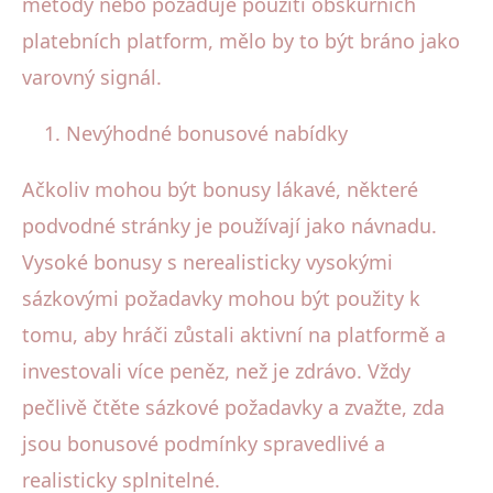
metody nebo požaduje použití obskurních
platebních platform, mělo by to být bráno jako
varovný signál.
Nevýhodné bonusové nabídky
Ačkoliv mohou být bonusy lákavé, některé
podvodné stránky je používají jako návnadu.
Vysoké bonusy s nerealisticky vysokými
sázkovými požadavky mohou být použity k
tomu, aby hráči zůstali aktivní na platformě a
investovali více peněz, než je zdrávo. Vždy
pečlivě čtěte sázkové požadavky a zvažte, zda
jsou bonusové podmínky spravedlivé a
realisticky splnitelné.