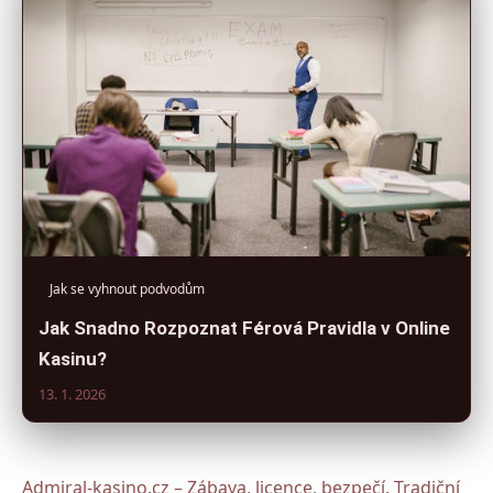
Jak se vyhnout podvodům
Jak Snadno Rozpoznat Férová Pravidla v Online
Kasinu?
13. 1. 2026
Admiral-kasino.cz – Zábava, licence, bezpečí. Tradiční