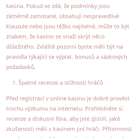
kasina. Pokud se zdá, že podmínky jsou
záměrně zamotané, obsahují nespravedlivé
klauzule nebo jsou těžko najitelné, může to být
znakem, že kasino se snaží skrýt něco
důležitého. Zvláště pozorní byste měli být na
pravidla týkající se výplat, bonusů a sázkových
požadavků.
Špatné recenze a stížnosti hráčů
Před registrací v online kasinu je dobré provést
trochu výzkumu na internetu. Prohlédněte si
recenze a diskusní fóra, aby jste zjistili, jaké
zkušenosti měli s kasinem jiní hráči. Přítomnost