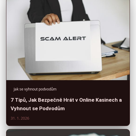
Jak se vyhnout podvodům
7 Tipů, Jak Bezpečně Hrát v Online Kasinech a
Vyhnout se Podvodům
31. 1. 2026