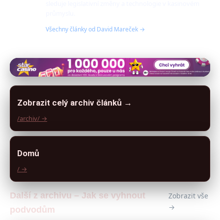
sleduje legislativní změny a technologie v kasinovém
průmyslu.
Všechny články od David Mareček →
Zobrazit celý archiv článků →
/archiv/ →
Domů
/ →
Další z archivu – Jak se vyhnout
Zobrazit vše
→
podvodům