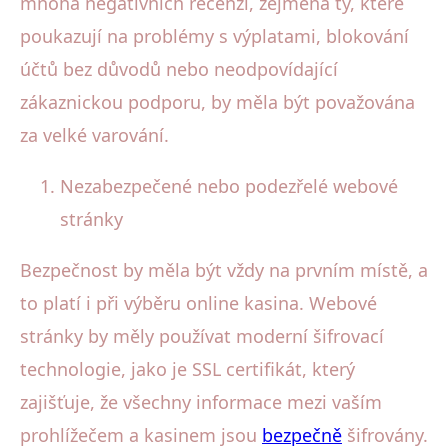
mnoha negativních recenzí, zejména ty, které
poukazují na problémy s výplatami, blokování
účtů bez důvodů nebo neodpovídající
zákaznickou podporu, by měla být považována
za velké varování.
Nezabezpečené nebo podezřelé webové
stránky
Bezpečnost by měla být vždy na prvním místě, a
to platí i při výběru online kasina. Webové
stránky by měly používat moderní šifrovací
technologie, jako je SSL certifikát, který
zajišťuje, že všechny informace mezi vaším
prohlížečem a kasinem jsou
bezpečně
šifrovány.