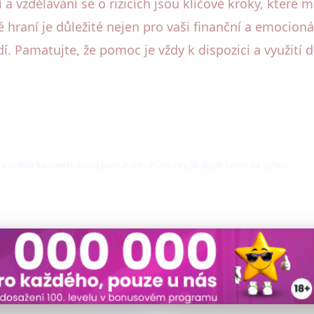
a vzdělávání se o rizicích jsou klíčové kroky, které m
hraní je důležité nejen pro vaši finanční a emocioná
. Pamatujte, že pomoc je vždy k dispozici a využití 
í v online kasinech, která pomáhá hráčům zlepšit jejich šance na výhru.