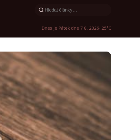
Dnes je Pátek dne 7 8. 2026
· 25°C