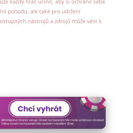
ůže každý hráč učinit, aby si ochránil sebe
lní pohodu, ale také pro udržení
dostupných nástrojů a zdrojů může vést k