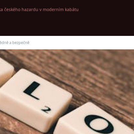
ika českého hazardu v moderním kabátu
vědně a bezpečně