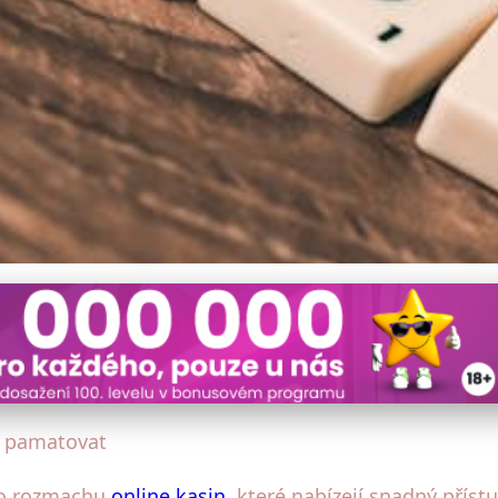
asinech zodpovědně a bezp
si pamatovat
ho rozmachu
online kasin
, které nabízejí snadný přís