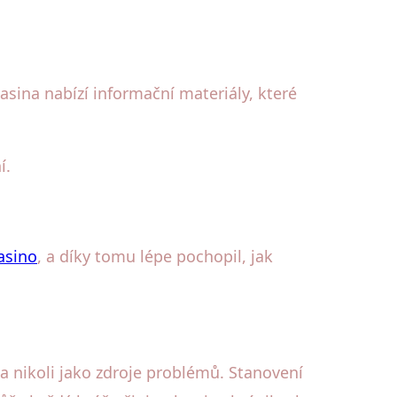
asina nabízí informační materiály, které
í.
asino
, a díky tomu lépe pochopil, jak
a nikoli jako zdroje problémů. Stanovení