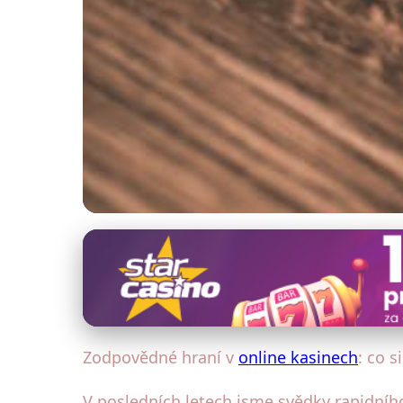
Zodpovědné hraní
Jak hrát v online k
21. 9. 2025
· 4 min čtení · Autor: Martina Růžičková
Zodpovědné hraní v
online kasinech
: co 
V posledních letech jsme svědky rapidní