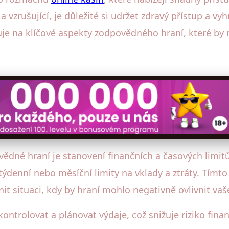
 vzrušující, je důležité si udržet zdravý přístup a 
je na klíčové aspekty zodpovědného hraní, které by 
vědné hraní je stanovení finančních a časových limit
týdenní nebo měsíční limity na vklady a ztráty. Tím
nit situaci, kdy by hraní mohlo negativně ovlivnit vaš
trolovat a plánovat výdaje, což snižuje riziko finan