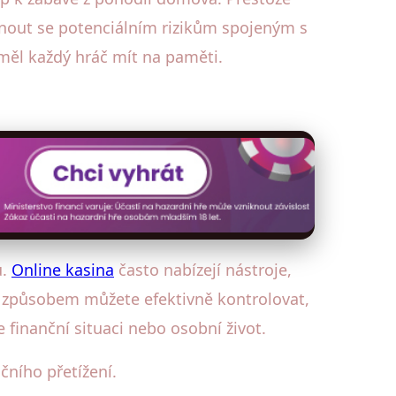
vyhnout se potenciálním rizikům spojeným s
měl každý hráč mít na paměti.
ů.
Online kasina
často nabízejí nástroje,
to způsobem můžete efektivně kontrolovat,
e finanční situaci nebo osobní život.
čního přetížení.