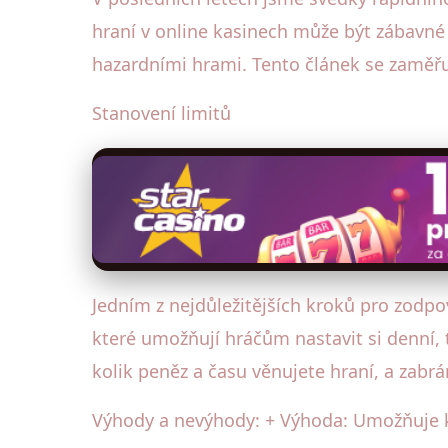
hraní v online kasinech může být zábavné a
hazardními hrami. Tento článek se zaměřu
Stanovení limitů
Jedním z nejdůležitějších kroků pro zodpo
které umožňují hráčům nastavit si denní, 
kolik peněz a času věnujete hraní, a zabrá
Výhody a nevýhody: + Výhoda: Umožňuje kon