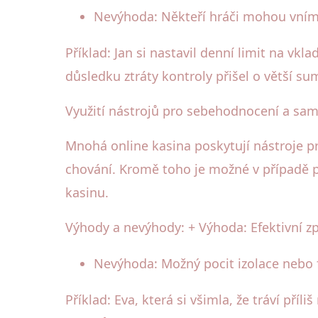
Nevýhoda: Někteří hráči mohou vníma
Příklad: Jan si nastavil denní limit na vk
důsledku ztráty kontroly přišel o větší s
Využití nástrojů pro sebehodnocení a sa
Mnohá online kasina poskytují nástroje p
chování. Kromě toho je možné v případě 
kasinu.
Výhody a nevýhody: + Výhoda: Efektivní z
Nevýhoda: Možný pocit izolace nebo f
Příklad: Eva, která si všimla, že tráví pří