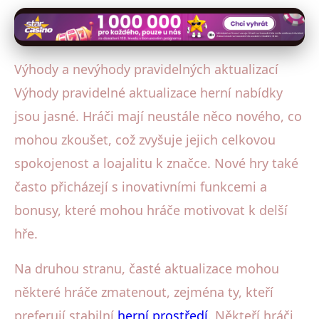
Výhody a nevýhody pravidelných aktualizací
Výhody pravidelné aktualizace herní nabídky
jsou jasné. Hráči mají neustále něco nového, co
mohou zkoušet, což zvyšuje jejich celkovou
spokojenost a loajalitu k značce. Nové hry také
často přicházejí s inovativními funkcemi a
bonusy, které mohou hráče motivovat k delší
hře.
Na druhou stranu, časté aktualizace mohou
některé hráče zmatenout, zejména ty, kteří
preferují stabilní
herní prostředí
. Někteří hráči