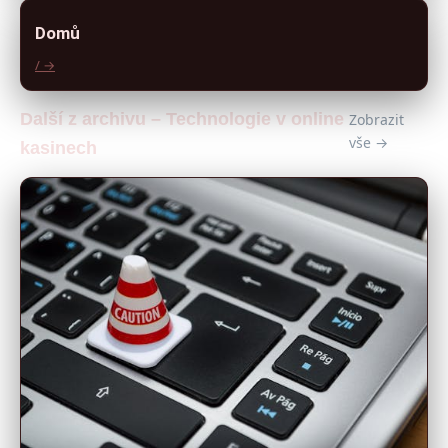
Domů
/ →
Další z archivu – Technologie v online
Zobrazit
vše →
kasinech