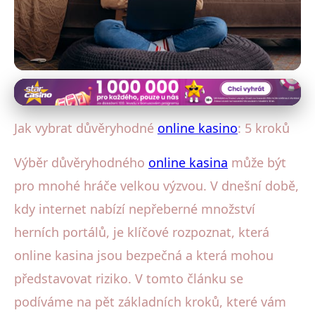
Jak vybírat online kasina
5 Kroků pro Výběr Bezpečného
Jak vybrat důvěryhodné
online kasino
: 5 kroků
Online Kasina: Jak na to?
Výběr důvěryhodného
online kasina
může být
25. 12. 2025
· 4 min čtení · Autor: Jana Bartošová
pro mnohé hráče velkou výzvou. V dnešní době,
kdy internet nabízí nepřeberné množství
herních portálů, je klíčové rozpoznat, která
online kasina jsou bezpečná a která mohou
představovat riziko. V tomto článku se
podíváme na pět základních kroků, které vám