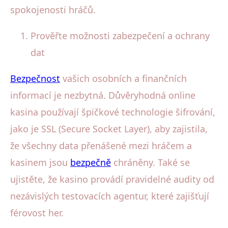
spokojenosti hráčů.
Prověřte možnosti zabezpečení a ochrany
dat
Bezpečnost
vašich osobních a finančních
informací je nezbytná. Důvěryhodná online
kasina používají špičkové technologie šifrování,
jako je SSL (Secure Socket Layer), aby zajistila,
že všechny data přenášené mezi hráčem a
kasinem jsou
bezpečně
chráněny. Také se
ujistěte, že kasino provádí pravidelné audity od
nezávislých testovacích agentur, které zajišťují
férovost her.