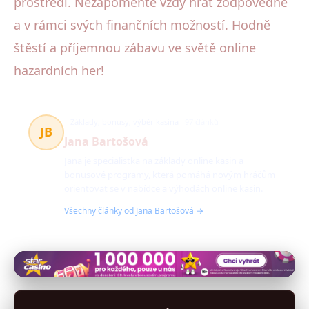
prostředí. Nezapomeňte vždy hrát zodpovědně
a v rámci svých finančních možností. Hodně
štěstí a příjemnou zábavu ve světě online
hazardních her!
Základy, bonusy, výběr kasina
97 článků
JB
Jana Bartošová
Jana je specialistka na základy online kasin a
bonusové programy, která pomáhá novým hráčům
orientovat se v nabídce a výhodách online kasin.
Všechny články od Jana Bartošová →