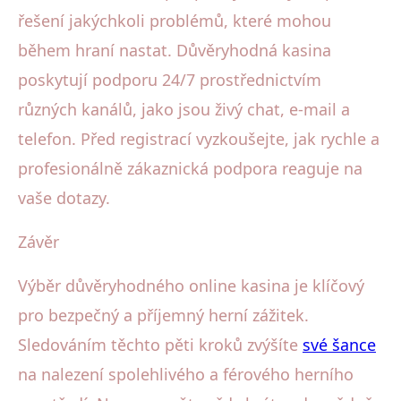
řešení jakýchkoli problémů, které mohou
během hraní nastat. Důvěryhodná kasina
poskytují podporu 24/7 prostřednictvím
různých kanálů, jako jsou živý chat, e-mail a
telefon. Před registrací vyzkoušejte, jak rychle a
profesionálně zákaznická podpora reaguje na
vaše dotazy.
Závěr
Výběr důvěryhodného online kasina je klíčový
pro bezpečný a příjemný herní zážitek.
Sledováním těchto pěti kroků zvýšíte
své šance
na nalezení spolehlivého a férového herního